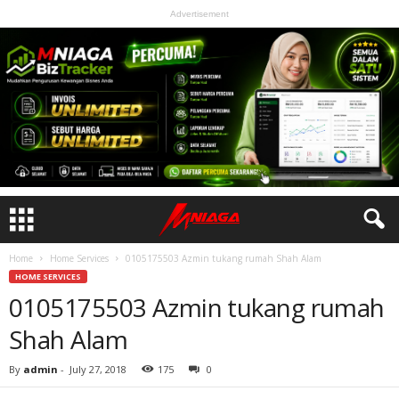
Advertisement
Home
Home Services
0105175503 Azmin tukang rumah Shah Alam
HOME SERVICES
0105175503 Azmin tukang rumah
Shah Alam
By
admin
-
July 27, 2018
175
0