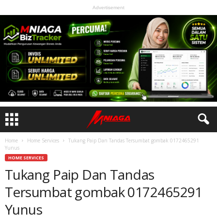
Advertisement
Home
Home Services
Tukang Paip Dan Tandas Tersumbat gombak 0172465291
Yunus
HOME SERVICES
Tukang Paip Dan Tandas
Tersumbat gombak 0172465291
Yunus