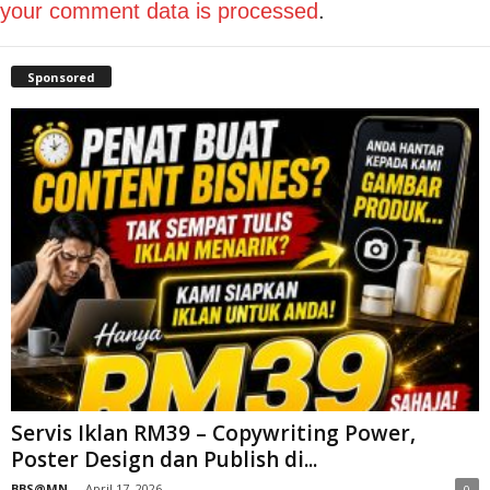
your comment data is processed
.
Sponsored
Servis Iklan RM39 – Copywriting Power,
Poster Design dan Publish di...
BBS@MN
-
April 17, 2026
0