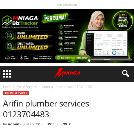
Advertisement
Home
Home Services
Arifin plumber services 0123704483
HOME SERVICES
Arifin plumber services
0123704483
By
admin
-
July 25, 2018
133
0