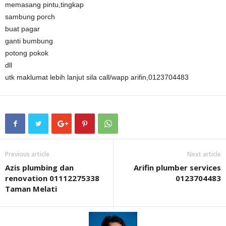
memasang pintu,tingkap
sambung porch
buat pagar
ganti bumbung
potong pokok
dll
utk maklumat lebih lanjut sila call/wapp arifin,0123704483
Previous article
Next article
Azis plumbing dan
Arifin plumber services
renovation 01112275338
0123704483
Taman Melati