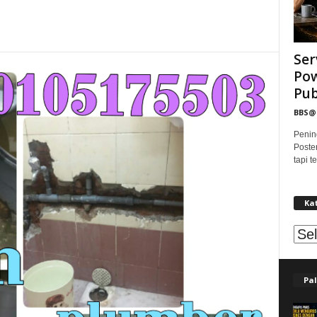
Ser
Pow
Publ
BBS
Penin
Poste
tapi 
Ka
Kat
Pal