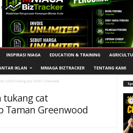
STAFF EMAIL
Advertisement
INSPIRASI NIAGA
EDUCATION & TRAINING
AGRICULTU
ANTAR IKLAN
MNIAGA BIZTRACKER
TENTANG KAMI
cat rumah/tukang paip Taman Greenwood
Sp
 tukang cat
ip Taman Greenwood