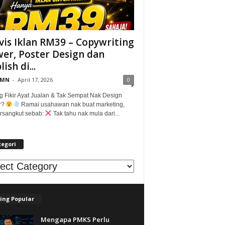
vis Iklan RM39 – Copywriting
er, Poster Design dan
ish di...
@MN
-
April 17, 2026
0
g Fikir Ayat Jualan & Tak Sempat Nak Design
r?
Ramai usahawan nak buat marketing,
tersangkut sebab:
Tak tahu nak mula dari...
tegori
egori
ing Popular
Mengapa PMKS Perlu