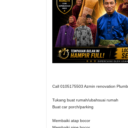
Call 0105175503 Azmin renovation Plumbi
Tukang buat rumah/ubahsuai rumah
Buat car porch/parking
Membaiki atap bocor
Membaiki pipe bocor