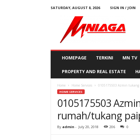
SATURDAY, AUGUST 8, 2026
SIGN IN / JOIN
M
N
i
a
g
a
HOMEPAGE
TERKINI
MN TV
PROPERTY AND REAL ESTATE
H
Home
Home Services
0105175503 Azmin tukang 
HOME SERVICES
0105175503 Azmin
rumah/tukang pa
By
admin
-
July 20, 2018
206
0