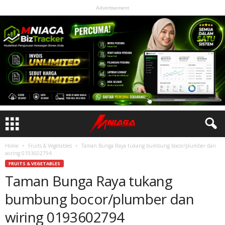
Advertisement
Home
Fruits & Vegetables
Taman Bunga Raya tukang bumbung bocor/plumber dan
wiring 0193602794
FRUITS & VEGETABLES
Taman Bunga Raya tukang
bumbung bocor/plumber dan
wiring 0193602794