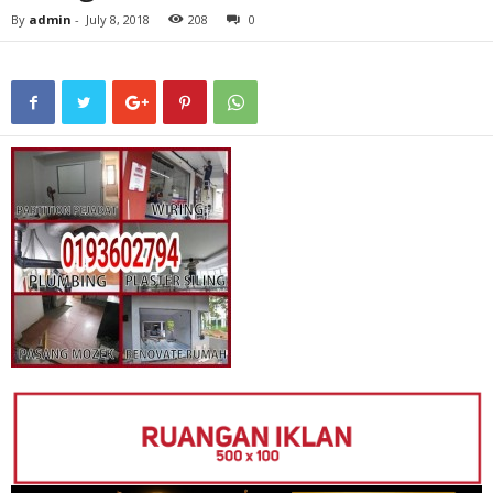
By
admin
-
July 8, 2018
208
0