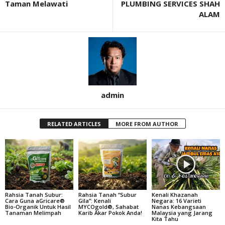
Taman Melawati
PLUMBING SERVICES SHAH
ALAM
admin
RELATED ARTICLES
MORE FROM AUTHOR
Rahsia Tanah Subur:
Rahsia Tanah “Subur
Kenali Khazanah
Cara Guna aGricare®
Gila”: Kenali
Negara: 16 Varieti
Bio-Organik Untuk Hasil
MYCOgold®, Sahabat
Nanas Kebangsaan
Tanaman Melimpah
Karib Akar Pokok Anda!
Malaysia yang Jarang
Kita Tahu