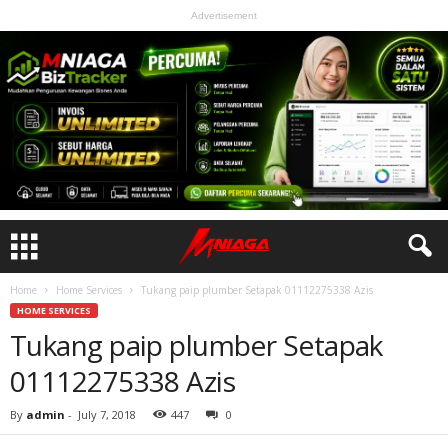
Advertisement
Home
Home Services
Tukang paip plumber Setapak 01112275338 Azis
HOME SERVICES
Tukang paip plumber Setapak
01112275338 Azis
By
admin
-
July 7, 2018
447
0