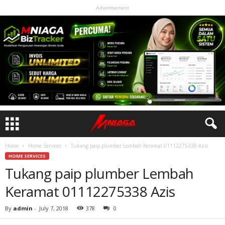
Advertisement
Home
Home Services
Tukang paip plumber Lembah Keramat 01112275338 Azis
HOME SERVICES
Tukang paip plumber Lembah
Keramat 01112275338 Azis
By
admin
-
July 7, 2018
378
0