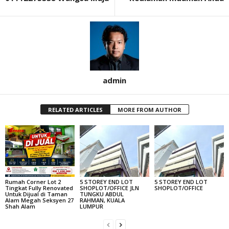
admin
RELATED ARTICLES
MORE FROM AUTHOR
Rumah Corner Lot 2
5 STOREY END LOT
5 STOREY END LOT
Tingkat Fully Renovated
SHOPLOT/OFFICE JLN
SHOPLOT/OFFICE
Untuk Dijual di Taman
TUNGKU ABDUL
Alam Megah Seksyen 27
RAHMAN, KUALA
Shah Alam
LUMPUR