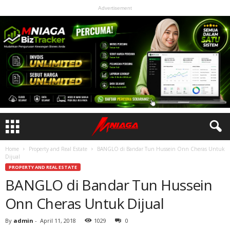
Advertisement
Home
Property and Real Estate
BANGLO di Bandar Tun Hussein Onn Cheras Untuk
Dijual
PROPERTY AND REAL ESTATE
BANGLO di Bandar Tun Hussein
Onn Cheras Untuk Dijual
By
admin
-
April 11, 2018
1029
0