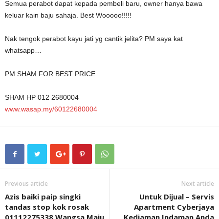
Semua perabot dapat kepada pembeli baru, owner hanya bawa
keluar kain baju sahaja. Best Wooooo!!!!!
Nak tengok perabot kayu jati yg cantik jelita? PM saya kat
whatsapp…
PM SHAM FOR BEST PRICE
SHAM HP 012 2680004
www.wasap.my/60122680004
Previous article
Next article
Azis baiki paip singki
Untuk Dijual – Servis
tandas stop kok rosak
Apartment Cyberjaya
01112275338 Wangsa Maju
Kediaman Indaman Anda