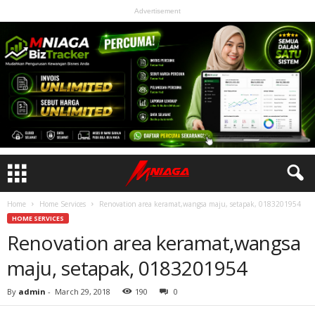
Advertisement
Home
Home Services
Renovation area keramat,wangsa maju, setapak, 0183201954
HOME SERVICES
Renovation area keramat,wangsa
maju, setapak, 0183201954
By
admin
-
March 29, 2018
190
0